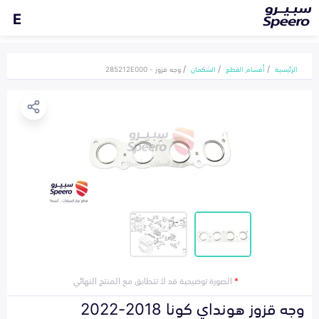
E
الرئيسية
أقسام القطع
الشكمان
وجه قزوز - 285212E000
*
الصورة توضيحية قد لا تتطابق مع المنتج النهائي
وجه قزوز هونداي كونا 2018-2022