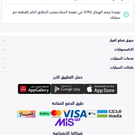
تزويدنا برقم الهيكل (VIN) في صفحة السلة يضمن التطابق التام للقطعة مع
سيارتك
سوق قطع الغيار
الاكسسوارات
الصدامات و الشبوك
خدمات السيارات
والواجهة
الاكسسوارات
ماركات السيارات
الأكثر مبيعاً
حمل التطبيق الان
المكائن، القيرات
تويوتا
وملحقاتها
لوازم الرحلات
صيانة
طرق الدفع المتاحة
الشمعات
هيونداي
والاصطبات (الاضاءة)
اكسسوارات العناية
التلميع والعناية
الفرامل والأقمشة
شبكاتنا الاجتماعية
كيا