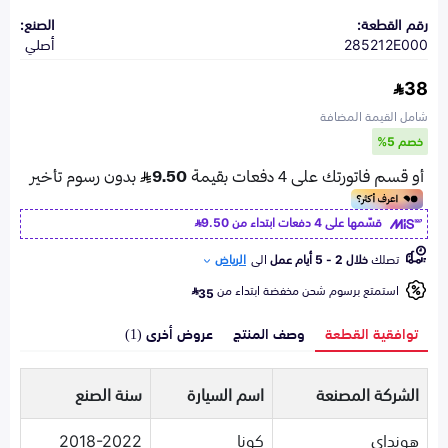
رقم القطعة:
الصنع:
285212E000
أصلي
38
شامل القيمة المضافة
خصم 5%
قسّمها على 4 دفعات ابتداء من
9.50
تصلك
خلال 2 - 5 أيام عمل
الى
الرياض
استمتع برسوم شحن مخفضة ابتداء من
35
توافقية القطعة
وصف المنتج
عروض أخرى (1)
الشركة المصنعة
اسم السيارة
سنة الصنع
هونداي
كونا
2018-2022