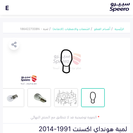
E
الرئيسية
أقسام القطع
الشمعات والاصطبات (الاضاءة)
لمبة - 1864227008N
*
الصورة توضيحية قد لا تتطابق مع المنتج النهائي
لمبة هونداي اكسنت 1991-2014