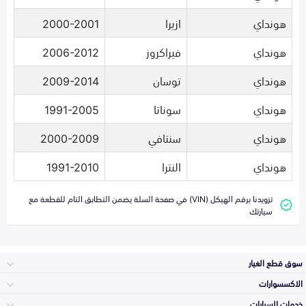
هونداي
ازيرا
2000-2001
هونداي
فيراكروز
2006-2012
هونداي
توسان
2009-2014
هونداي
سوناتا
1991-2005
هونداي
سنتافي
2000-2009
هونداي
النترا
1991-2010
تزويدنا برقم الهيكل (VIN) في صفحة السلة يضمن التطابق التام للقطعة مع
سيارتك
سوق قطع الغيار
الاكسسوارات
الصدامات و الشبوك
خدمات السيارات
والواجهة