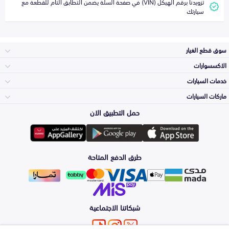
تزويدنا برقم الهيكل (VIN) في صفحة السلة يضمن التطابق التام للقطعة مع
سيارتك
سوق قطع الغيار
الاكسسوارات
الصدامات و الشبوك
خدمات السيارات
والواجهة
الاكسسوارات
ماركات السيارات
الأكثر مبيعاً
حمل التطبيق الان
المكائن، القيرات
تويوتا
وملحقاتها
لوازم الرحلات
صيانة
طرق الدفع المتاحة
الشمعات
هيونداي
والاصطبات (الاضاءة)
اكسسوارات العناية
التلميع والعناية
الفرامل والأقمشة
شبكاتنا الاجتماعية
كيا
الزيوت و السوائل