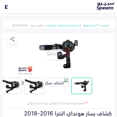
E
الرئيسية
أقسام القطع
الشمعات والاصطبات (الاضاءة)
كشاف يسار - 92201F2000
*
الصورة توضيحية قد لا تتطابق مع المنتج النهائي
كشاف يسار هونداي النترا 2016-2018