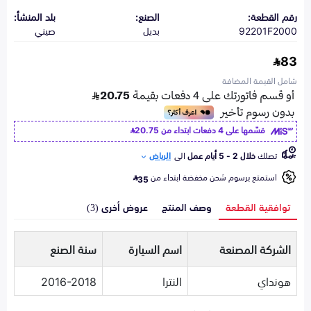
رقم القطعة:
الصنع:
بلد المنشأ:
92201F2000
بديل
صيني
83
شامل القيمة المضافة
قسّمها على 4 دفعات ابتداء من
20.75
تصلك
خلال 2 - 5 أيام عمل
الى
الرياض
استمتع برسوم شحن مخفضة ابتداء من
35
توافقية القطعة
وصف المنتج
عروض أخرى (3)
الشركة المصنعة
اسم السيارة
سنة الصنع
هونداي
النترا
2016-2018