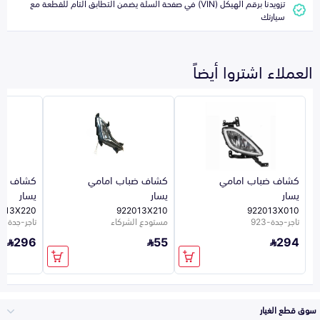
تزويدنا برقم الهيكل (VIN) في صفحة السلة يضمن التطابق التام للقطعة مع
سيارتك
العملاء اشتروا أيضاً
كشاف ضباب امامي
كشاف ضباب امامي
كشاف ضب
يسار
يسار
يسار
013X220
922013X210
922013X010
تاجر-جدة-923
مستودع الشركاء
تاجر-جدة-923
296
55
294
سوق قطع الغيار