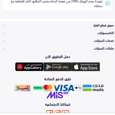
تزويدنا برقم الهيكل (VIN) في صفحة السلة يضمن التطابق التام للقطعة مع
سيارتك
سوق قطع الغيار
الاكسسوارات
الصدامات و الشبوك
خدمات السيارات
والواجهة
الاكسسوارات
ماركات السيارات
الأكثر مبيعاً
حمل التطبيق الان
المكائن، القيرات
تويوتا
وملحقاتها
لوازم الرحلات
صيانة
طرق الدفع المتاحة
الشمعات
هيونداي
والاصطبات (الاضاءة)
اكسسوارات العناية
التلميع والعناية
الفرامل والأقمشة
شبكاتنا الاجتماعية
كيا
الزيوت و السوائل