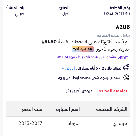
رقم القطعة:
الصنع:
بلد المنشأ:
92402C1130
بديل
صيني
206
شامل القيمة المضافة
قسّمها على 4 دفعات ابتداء من
51.50
تصلك
خلال 2 - 5 أيام عمل
الى
الرياض
استمتع برسوم شحن مخفضة ابتداء من
35
توافقية القطعة
عروض أخرى (2)
الشركة المصنعة
اسم السيارة
سنة الصنع
هونداي
سوناتا
2015-2017