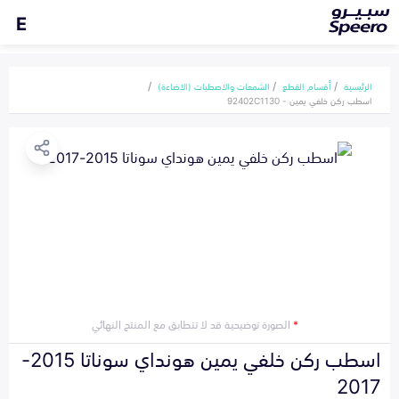
E
الرئيسية
أقسام القطع
الشمعات والاصطبات (الاضاءة)
اسطب ركن خلفي يمين - 92402C1130
*
الصورة توضيحية قد لا تتطابق مع المنتج النهائي
اسطب ركن خلفي يمين هونداي سوناتا 2015-
2017