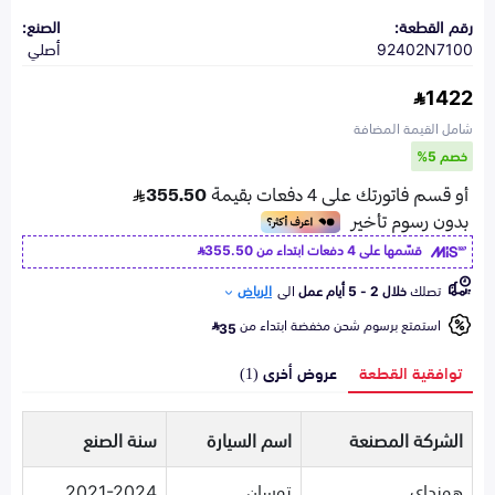
رقم القطعة:
الصنع:
92402N7100
أصلي
1422
شامل القيمة المضافة
خصم 5%
قسّمها على 4 دفعات ابتداء من
355.50
تصلك
خلال 2 - 5 أيام عمل
الى
الرياض
استمتع برسوم شحن مخفضة ابتداء من
35
توافقية القطعة
عروض أخرى (1)
الشركة المصنعة
اسم السيارة
سنة الصنع
هونداي
توسان
2021-2024