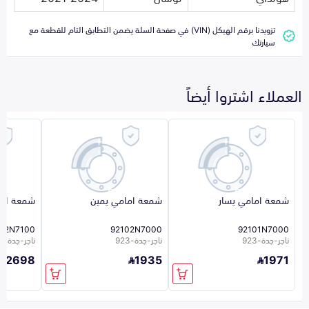
تزويدنا برقم الهيكل (VIN) في صفحة السلة يضمن التطابق التام للقطعة مع
سيارتك
العملاء اشتروا أيضاً
شمعة امامي يسار
شمعة امامي يمين
شمعة اما
02N7100
92102N7000
92101N7000
تاجر-جدة-923
تاجر-جدة-923
تاجر-جدة-923
2698
1935
1971