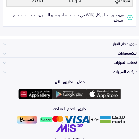
تزويدنا برقم الهيكل (VIN) في صفحة السلة يضمن التطابق التام للقطعة مع
سيارتك
سوق قطع الغيار
الاكسسوارات
الصدامات و الشبوك
خدمات السيارات
والواجهة
الاكسسوارات
ماركات السيارات
الأكثر مبيعاً
حمل التطبيق الان
المكائن، القيرات
تويوتا
وملحقاتها
لوازم الرحلات
صيانة
طرق الدفع المتاحة
الشمعات
هيونداي
والاصطبات (الاضاءة)
اكسسوارات العناية
التلميع والعناية
الفرامل والأقمشة