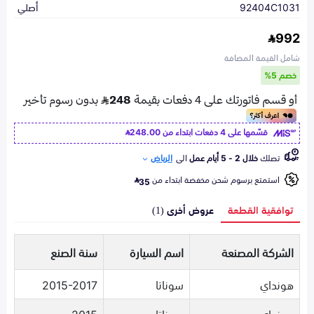
92404C1031
أصلي
992
شامل القيمة المضافة
خصم 5%
قسّمها على 4 دفعات ابتداء من
248.00
تصلك
خلال 2 - 5 أيام عمل
الى
الرياض
استمتع برسوم شحن مخفضة ابتداء من
35
توافقية القطعة
عروض أخرى (1)
الشركة المصنعة
اسم السيارة
سنة الصنع
هونداي
سوناتا
2015-2017
هونداي
سوناتا
2015