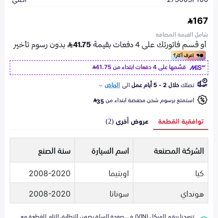
167
شامل القيمة المضافة
قسّمها على 4 دفعات ابتداء من
41.75
تصلك
خلال 2 - 5 أيام عمل
الى
الرياض
استمتع برسوم شحن مخفضة ابتداء من
35
توافقية القطعة
عروض أخرى (2)
الشركة المصنعة
اسم السيارة
سنة الصنع
كيا
اوبتيما
2008-2020
هونداي
سوناتا
2008-2020
تزويدنا برقم الهيكل (VIN) في صفحة السلة يضمن التطابق التام للقطعة مع