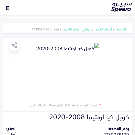
E
الرئيسية
أقسام القطع
البواجي، الفلاتر والسيور
كويل - 273003F100
*
الصورة توضيحية قد لا تتطابق مع المنتج النهائي
كويل كيا اوبتيما 2008-2020
رقم القطعة:
الصنع:
273003F100
أصلي