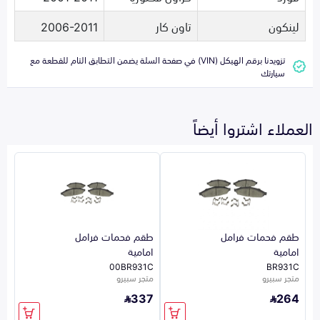
لينكون
تاون كار
2006-2011
تزويدنا برقم الهيكل (VIN) في صفحة السلة يضمن التطابق التام للقطعة مع
سيارتك
العملاء اشتروا أيضاً
طقم فحمات فرامل
طقم فحمات فرامل
امامية
امامية
00BR931C
BR931C
متجر سبيرو
متجر سبيرو
337
264