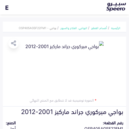
E
الرئيسية
أقسام القطع
البواجي، الفلاتر والسيور
بواجي - OSP405AGSF22FM1
*
الصورة توضيحية قد لا تتطابق مع المنتج النهائي
بواجي ميركوري جراند ماركيز 2001-2012
رقم القطعة:
الصنع:
OSP405AGSF22FM1
أصلي