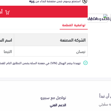
استمتع برسوم شحن مخفضة ابتداء من
35
أض
توافقية القطعة
الشركة المصنعة
اسم الس
نيسان
التيما
تزويدنا برقم الهيكل (VIN) في صفحة السلة يضمن التطابق التام للقطعة مع سيارتك
أن تبدأ
تواصل مع سبيرو
 سعّرلي
الدعم الفني