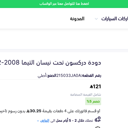
اضغط هنا للتواصل معنا عبر الواتساب
ركات السيارات
المدونة
دودة دركسون تحت نيسان التيما 2008-2012
رقم القطعة:
215033JA0A
الصنع:
أصلي
121
شامل القيمة المضافة
خصم 5%
تصلك
خلال 2 - 5 أيام عمل
الى
الرياض