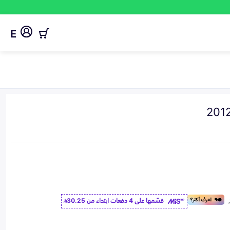
E
قسّمها على 4 دفعات ابتداء من
30.25