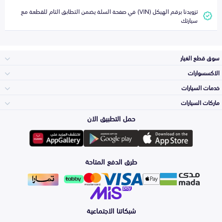
تزويدنا برقم الهيكل (VIN) في صفحة السلة يضمن التطابق التام للقطعة مع
سيارتك
سوق قطع الغيار
الاكسسوارات
الصدامات و الشبوك
خدمات السيارات
والواجهة
الاكسسوارات
ماركات السيارات
الأكثر مبيعاً
حمل التطبيق الان
المكائن، القيرات
تويوتا
وملحقاتها
لوازم الرحلات
صيانة
طرق الدفع المتاحة
الشمعات
هيونداي
والاصطبات (الاضاءة)
اكسسوارات العناية
التلميع والعناية
الفرامل والأقمشة
شبكاتنا الاجتماعية
كيا
الزيوت و السوائل