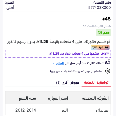
رقم القطعة:
الصنع:
577403X000
أصلي
45
شامل القيمة المضافة
خصم 5%
قسّمها على 4 دفعات ابتداء من
11.25
تصلك
خلال 2 - 5 أيام عمل
الى
الرياض
استمتع برسوم شحن مخفضة ابتداء من
35
توافقية القطعة
عروض أخرى (1)
الشركة المصنعة
اسم السيارة
سنة الصنع
هونداي
النترا
2012-2014