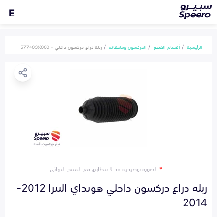
E
الرئيسية
أقسام القطع
الدركسون وملحقاته
ربلة ذراع دركسون داخلي - 577403X000
*
الصورة توضيحية قد لا تتطابق مع المنتج النهائي
ربلة ذراع دركسون داخلي هونداي النترا 2012-
2014