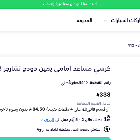
اضغط هنا للتواصل معنا عبر الواتساب
ركات السيارات
المدونة
412
كرسي مساعد امامي يمين دودج تشارجر 2013
رقم القطعة:
412
الصنع:
أصلي
338
شامل القيمة المضافة
تصلك
خلال 2 - 5 أيام عمل
الى
الرياض
استمتع برسوم شحن مخفضة ابتداء من
35