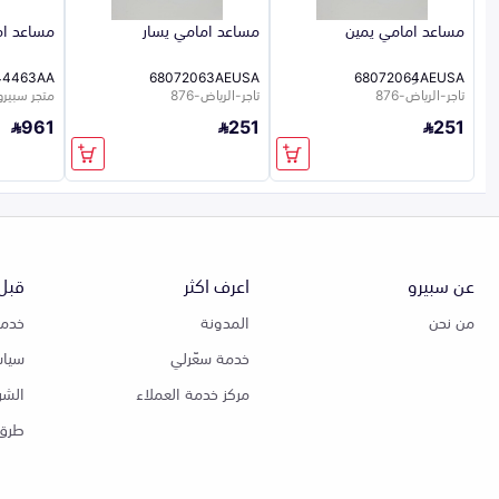
مساعد امامي يمين
مساعد امامي يسار
مساعد ام
44463AA
68072063AEUSA
68072064ِAEUSA
تاجر-الرياض-876
تاجر-الرياض-876
متجر سبيرو
961
251
251
عن سبيرو
اعرف اكثر
قبل 
من نحن
المدونة
خدمة
خدمة سعّرلي
سياس
مركز خدمة العملاء
الشر
طرق 