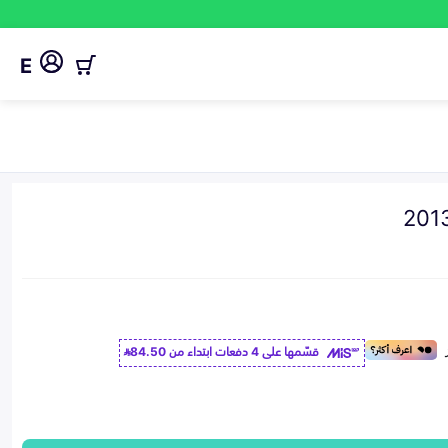
E
قسّمها على 4 دفعات ابتداء من
84.50