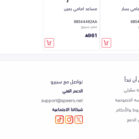
امي يسار
مساعد امامي يمين
68544462AA
685
متجر سبيرو
961
أن تبدأ
تواصل مع سبيرو
 سعّرلي
الدعم الفني
ة الخصوصية
support@speero.net
شبكاتنا الاجتماعية
وط والأحكام
الدفع