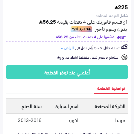
225
شامل القيمة المضافة
قسّمها على 4 دفعات ابتداء من
56.25
تصلك
خلال 2 - 5 أيام عمل
الى
الرياض
استمتع برسوم شحن مخفضة ابتداء من
35
أعلمني عند توفر القطعة
توافقية القطعة
الشركة المصنعة
اسم السيارة
سنة الصنع
هوندا
اكورد
2013-2016
تزويدنا برقم الهيكل (VIN) في صفحة السلة يضمن التطابق التام للقطعة مع