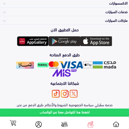
الاكسسوارات
الصدامات و الشبوك
خدمات السيارات
والواجهة
الاكسسوارات
ماركات السيارات
الأكثر مبيعاً
حمل التطبيق الان
المكائن، القيرات
تويوتا
وملحقاتها
لوازم الرحلات
صيانة
طرق الدفع المتاحة
الشمعات
هيونداي
والاصطبات (الاضاءة)
اكسسوارات العناية
التلميع والعناية
الفرامل والأقمشة
شبكاتنا الاجتماعية
كيا
الزيوت و السوائل
حماية مقدمة السيارة
الأبواب، الرفرف
خدمة سعّرلي
سياسة الخصوصية
الشروط والأحكام
طرق الدفع
من نحن
نيسان
والكبوت
اضغط هنا للتواصل معنا عبر الواتساب
اصلاح الطلاء
والصدمات
الشكمان