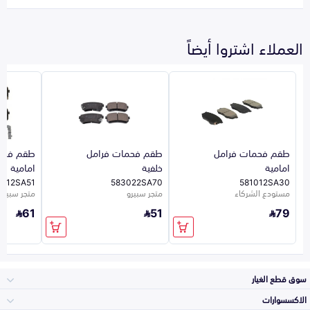
العملاء اشتروا أيضاً
طقم فحمات فرامل
طقم فحمات فرامل
طقم فحم
امامية
خلفية
امامية
1012SA51
583022SA70
581012SA30
مستودع الشركاء
متجر سبيرو
متجر سبيرو
61
51
79
سوق قطع الغيار
الاكسسوارات