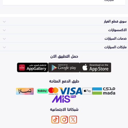
سوق قطع الغيار
الاكسسوارات
الصدامات و الشبوك
خدمات السيارات
والواجهة
الاكسسوارات
ماركات السيارات
الأكثر مبيعاً
حمل التطبيق الان
المكائن، القيرات
تويوتا
وملحقاتها
لوازم الرحلات
صيانة
طرق الدفع المتاحة
الشمعات
هيونداي
والاصطبات (الاضاءة)
اكسسوارات العناية
التلميع والعناية
الفرامل والأقمشة
شبكاتنا الاجتماعية
كيا
الزيوت و السوائل
حماية مقدمة السيارة
الأبواب، الرفرف