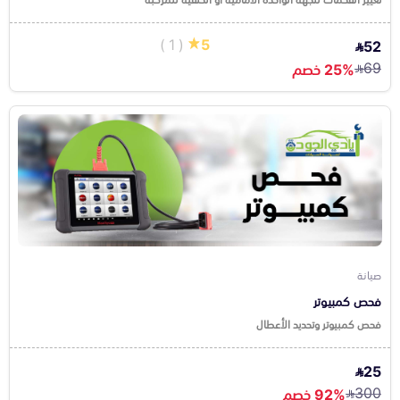
( 1 )
5
52
69
25% خصم
صيانة
فحص كمبيوتر
فحص كمبيوتر وتحديد الأعطال
25
300
92% خصم