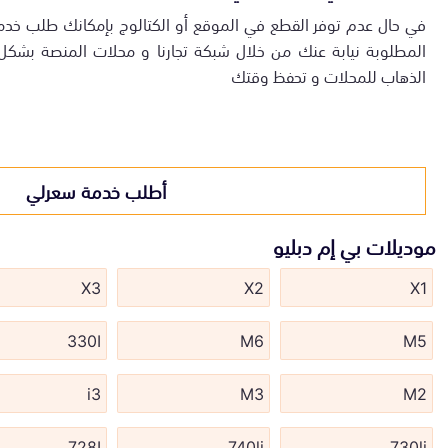
في حال عدم توفر القطع في الموقع أو الكتالوج بإمكانك طلب خدم
المطلوبة نيابة عنك من خلال شبكة تجارنا و محلات المنصة بشك
الذهاب للمحلات و تحفظ وقتك
أطلب خدمة سعرلي
موديلات بي إم دبليو
X3
X2
X1
330I
M6
M5
i3
M3
M2
728I
740li
730li