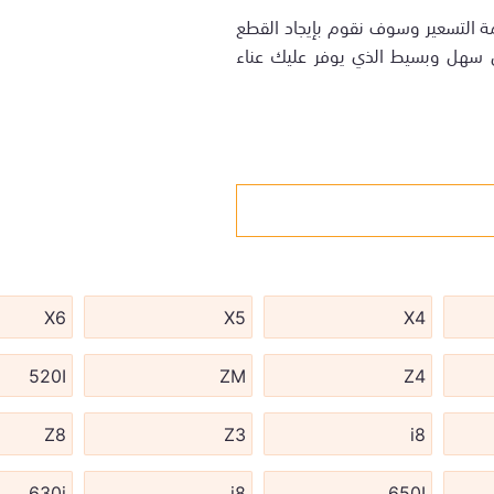
ة التسعير وسوف نقوم بإيجاد القطع
ل سهل وبسيط الذي يوفر عليك عناء
X6
X5
X4
520I
ZM
Z4
Z8
Z3
i8
630i
i8
650I