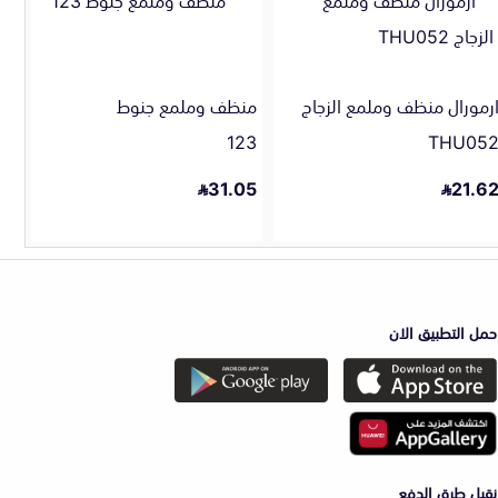
رمورال منظف وملمع الزجاج
منظف وملمع جنوط
123
THU05
31.05
21.6
حمل التطبيق الان
نقبل طرق الدفع