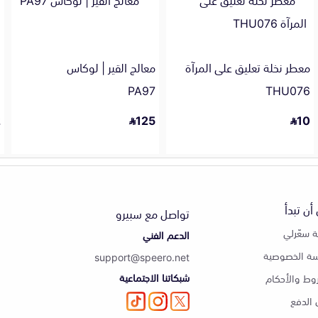
معطر نخلة تعليق على المرآة
معالج القير | لوكاس
ا
2
PA97
THU076
2
125
10
أن تبدأ
تواصل مع سبيرو
 سعّرلي
الدعم الفني
ة الخصوصية
support@speero.net
شبكاتنا الاجتماعية
وط والأحكام
الدفع