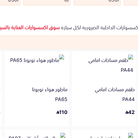
كسسوارات الداخلية الضرورية لكل سيارة
سوق اكسسوارات العناية بالسيا
طقم مساحات امامي
ماطور هواء تويوتا
م
5
PA65
PA44
5
110
42