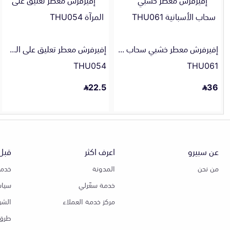
إفيرفرش معطر خشبي سحاب الأسبانية
إفيرفرش معطر تعليق على المرآة
THU054
THU061
22.5
36
عن سبيرو
اعرف اكثر
قبل 
من نحن
المدونة
خدمة
خدمة سعّرلي
سياس
مركز خدمة العملاء
الشر
طرق 