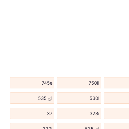
745e
750li
530I
اي 535
X7
328i
اي 535
320i