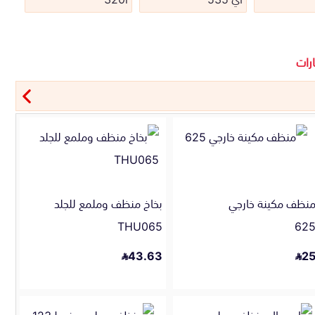
رات
نظف مكينة خارجي
بخاخ منظف وملمع للجلد
THU065
62
43.63
2