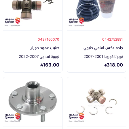
0437160070
0442752891
جلدة عكس امامي خارجي
صليب عمود دوران
تويوتا كورولا 2001-2007
تويوتا اف جي 2007-2022
163.00
318.00