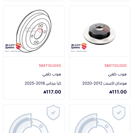
584110U000
584110U300
هوب خلفي
هوب خلفي
هونداي اكسنت 2012-2020
كيا بيجاس 2018-2025
117.00
111.00