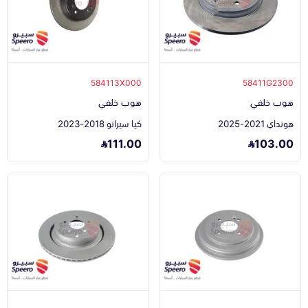
584113X000
58411G2300
هوب خلفي
هوب خلفي
هونداي 2021-2025
كيا سيراتو 2018-2023
111.00
103.00