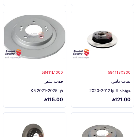
58411L1000
584113X300
هوب خلفي
هوب خلفي
هونداي النترا 2012-2020
كيا K5 2021-2025
115.00
121.00