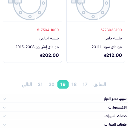
517504H000
527303S100
فلنجة خلفي
فلنجة امامي
هونداي سوناتا 2011
هونداي إتش ون 2008-2015
202.00
212.00
السابق
17
18
19
20
21
التالي
سوق قطع الغيار
الاكسسوارات
الصدامات و الشبوك
خدمات السيارات
والواجهة
الاكسسوارات
ماركات السيارات