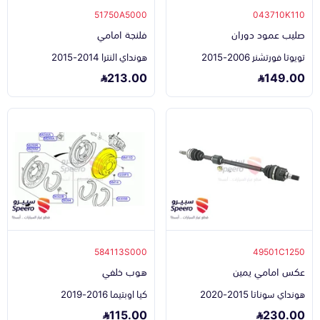
51750A5000
043710K110
صليب عمود دوران
فلنجة امامي
تويوتا فورتشنر 2006-2015
هونداي النترا 2014-2015
213.00
149.00
584113S000
49501C1250
عكس امامي يمين
هوب خلفي
هونداي سوناتا 2015-2020
كيا اوبتيما 2016-2019
115.00
230.00