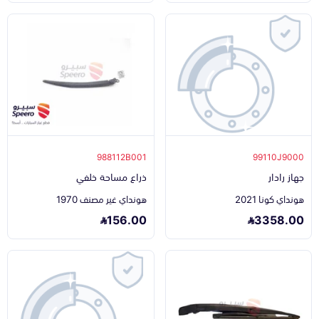
988112B001
99110J9000
جهاز رادار
ذراع مساحة خلفي
هونداي كونا 2021
هونداي غير مصنف 1970
156.00
3358.00