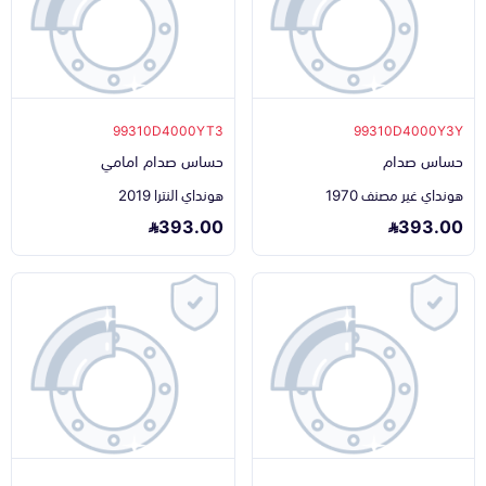
99310D4000YT3
99310D4000Y3Y
حساس صدام
حساس صدام امامي
هونداي غير مصنف 1970
هونداي النترا 2019
393.00
393.00