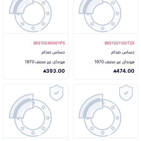
99310D4000YP5
99310S1100T2X
حساس صدام
حساس صدام
هونداي غير مصنف 1970
هونداي غير مصنف 1970
393.00
474.00