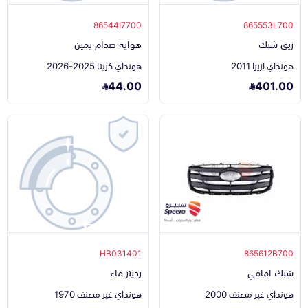
86544I7700
865553L700
زيق شبك
هواية صدام يمين
هونداي ازيرا 2011
هونداي كريتا 2025-2026
44.00
401.00
HB031401
865612B700
شبك امامي
رديتر ماء
هونداي غير مصنف 2000
هونداي غير مصنف 1970