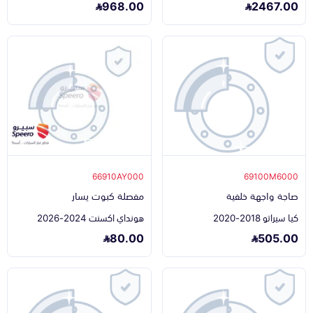
968.00
2467.00
66910AY000
69100M6000
صاجة واجهة خلفية
مفصلة كبوت يسار
كيا سيراتو 2018-2020
هونداي اكسنت 2024-2026
80.00
505.00