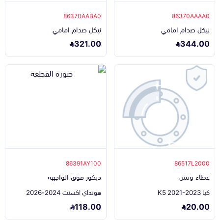
86370AABA0
86370AAAA0
نيكل صدام امامي
نيكل صدام امامي
321.00
344.00
86391AY100
86517L2000
غطاء ونش
ديكور فوق الواجهه
كيا K5 2021-2023
هونداي اكسنت 2024-2026
118.00
20.00