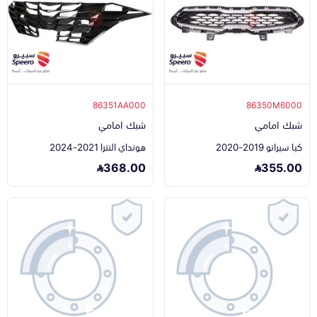
86351AA000
86350M6000
شبك امامي
شبك امامي
كيا سيراتو 2019-2020
هونداي النترا 2021-2024
368.00
355.00