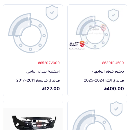
865202V000
86391BU500
ديكور فوق الواجهه
اسفنجة صدام امامي
هونداي النترا 2024-2025
هونداي فوليستر 2011-2017
127.00
400.00