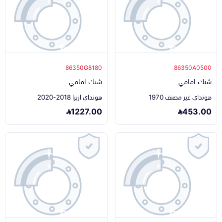
86350G8180
86350A0500
شبك امامي
شبك امامي
هونداي غير مصنف 1970
هونداي ازيرا 2018-2020
1227.00
453.00