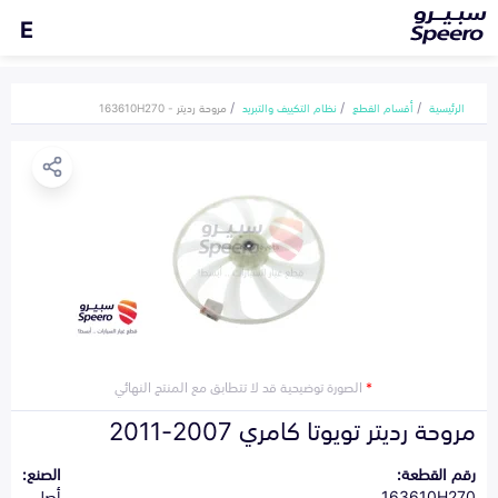
E
الرئيسية
أقسام القطع
نظام التكييف والتبريد
مروحة رديتر - 163610H270
*
الصورة توضيحية قد لا تتطابق مع المنتج النهائي
مروحة رديتر تويوتا كامري 2007-2011
رقم القطعة:
الصنع:
163610H270
أصلي