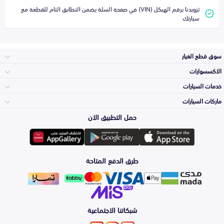
تزويدنا برقم الهيكل (VIN) في صفحة السلة يضمن التطابق التام للقطعة مع
سيارتك
سوق قطع الغيار
الاكسسوارات
الصدامات و الشبوك
خدمات السيارات
والواجهة
الاكسسوارات
ماركات السيارات
الأكثر مبيعاً
حمل التطبيق الان
المكائن، القيرات
تويوتا
وملحقاتها
لوازم الرحلات
صيانة
طرق الدفع المتاحة
الشمعات
هيونداي
والاصطبات (الاضاءة)
اكسسوارات العناية
التلميع والعناية
الفرامل والأقمشة
شبكاتنا الاجتماعية
كيا
الزيوت و السوائل