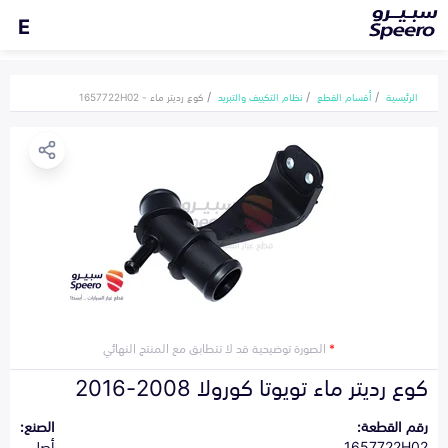
E
الرئيسية
أقسام القطع
نظام التكييف والتبريد
كوع رديتر ماء - 1657722H02
*
الصورة توضيحية قد لا تتطابق مع المنتج النهائي
كوع رديتر ماء تويوتا كورولا 2008-2016
رقم القطعة:
الصنع:
1657722H02
أصلي