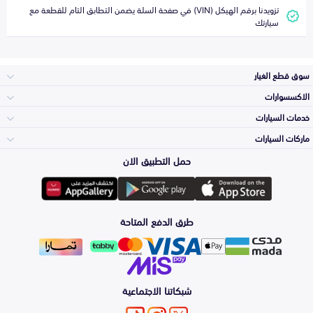
تزويدنا برقم الهيكل (VIN) في صفحة السلة يضمن التطابق التام للقطعة مع
سيارتك
سوق قطع الغيار
الاكسسوارات
الصدامات و الشبوك
خدمات السيارات
والواجهة
الاكسسوارات
ماركات السيارات
الأكثر مبيعاً
حمل التطبيق الان
المكائن، القيرات
تويوتا
وملحقاتها
لوازم الرحلات
صيانة
طرق الدفع المتاحة
الشمعات
هيونداي
والاصطبات (الاضاءة)
اكسسوارات العناية
التلميع والعناية
الفرامل والأقمشة
شبكاتنا الاجتماعية
كيا
الزيوت و السوائل