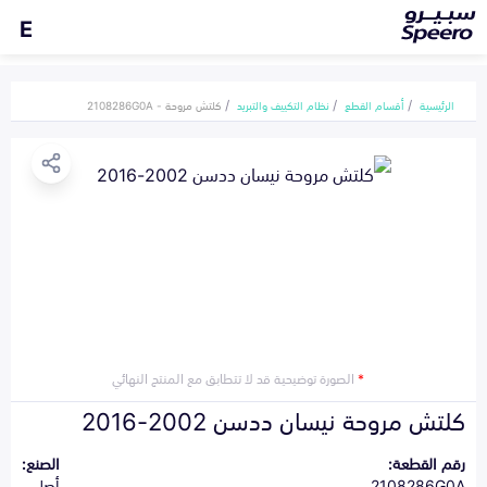
E
الرئيسية
أقسام القطع
نظام التكييف والتبريد
كلتش مروحة - 2108286G0A
*
الصورة توضيحية قد لا تتطابق مع المنتج النهائي
كلتش مروحة نيسان ددسن 2002-2016
رقم القطعة:
الصنع:
2108286G0A
أصلي