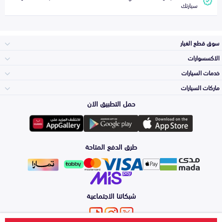
سيارتك
سوق قطع الغيار
الاكسسوارات
الصدامات و الشبوك
خدمات السيارات
والواجهة
الاكسسوارات
ماركات السيارات
الأكثر مبيعاً
حمل التطبيق الان
المكائن، القيرات
تويوتا
وملحقاتها
لوازم الرحلات
صيانة
طرق الدفع المتاحة
الشمعات
هيونداي
والاصطبات (الاضاءة)
اكسسوارات العناية
التلميع والعناية
الفرامل والأقمشة
شبكاتنا الاجتماعية
كيا
الزيوت و السوائل
اصلاح الطلاء