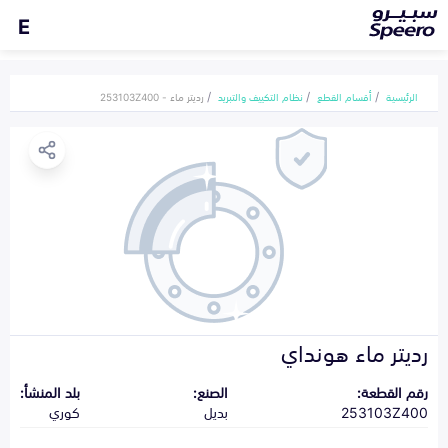
E
الرئيسية
أقسام القطع
نظام التكييف والتبريد
رديتر ماء - 253103Z400
رديتر ماء هونداي
رقم القطعة:
الصنع:
بلد المنشأ:
253103Z400
بديل
كوري