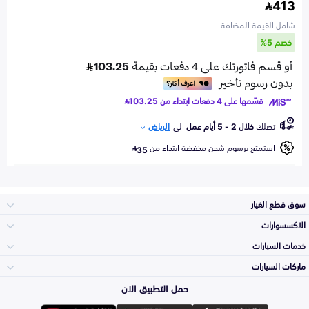
413
شامل القيمة المضافة
خصم 5%
قسّمها على 4 دفعات ابتداء من
103.25
تصلك
خلال 2 - 5 أيام عمل
الى
الرياض
استمتع برسوم شحن مخفضة ابتداء من
35
سوق قطع الغيار
الاكسسوارات
الصدامات و الشبوك
خدمات السيارات
والواجهة
الاكسسوارات
ماركات السيارات
الأكثر مبيعاً
حمل التطبيق الان
المكائن، القيرات
تويوتا
وملحقاتها