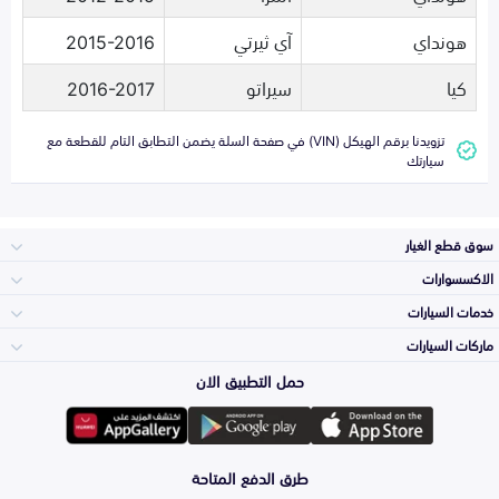
هونداي
آي ثيرتي
2015-2016
كيا
سيراتو
2016-2017
تزويدنا برقم الهيكل (VIN) في صفحة السلة يضمن التطابق التام للقطعة مع
سيارتك
سوق قطع الغيار
الاكسسوارات
الصدامات و الشبوك
خدمات السيارات
والواجهة
الاكسسوارات
ماركات السيارات
الأكثر مبيعاً
حمل التطبيق الان
المكائن، القيرات
Toyota
وملحقاتها
لوازم الرحلات
صيانة
طرق الدفع المتاحة
الشمعات
Hyundai
والاصطبات (الاضاءة)