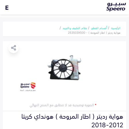
E
الرئيسية
أقسام القطع
نظام التكييف والتبريد
هواية رديتر ( اطار المروحة ) - 253503X500
*
الصورة توضيحية قد لا تتطابق مع المنتج النهائي
هواية رديتر ( اطار المروحة ) هونداي كريتا
2012-2018