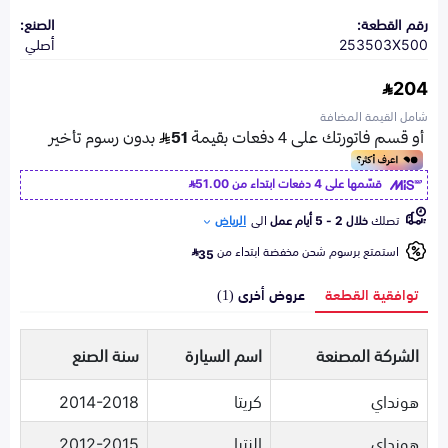
رقم القطعة:
الصنع:
253503X500
أصلي
204
شامل القيمة المضافة
قسّمها على 4 دفعات ابتداء من
51.00
تصلك
خلال 2 - 5 أيام عمل
الى
الرياض
استمتع برسوم شحن مخفضة ابتداء من
35
توافقية القطعة
عروض أخرى (1)
الشركة المصنعة
اسم السيارة
سنة الصنع
هونداي
كريتا
2014-2018
هونداي
النترا
2012-2015