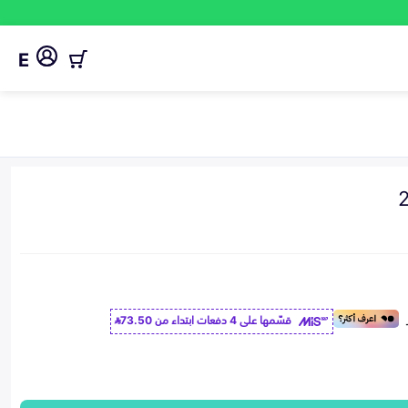
E
قسّمها على 4 دفعات ابتداء من
73.50