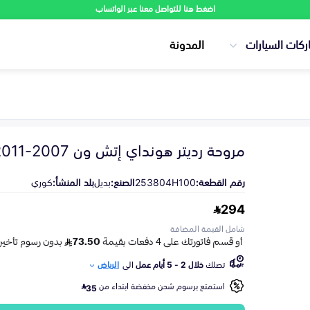
اضغط هنا للتواصل معنا عبر الواتساب
ركات السيارات
المدونة
مروحة رديتر هونداي إتش ون 2007-2011
رقم القطعة:
253804H100
الصنع:
بديل
بلد المنشأ:
كوري
294
شامل القيمة المضافة
تصلك
خلال 2 - 5 أيام عمل
الى
الرياض
استمتع برسوم شحن مخفضة ابتداء من
35