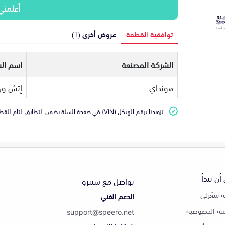
أعلمني
توافقية القطعة
عروض أخرى (1)
الشركة المصنعة
اسم الس
هونداي
إتش ون
تزويدنا برقم الهيكل (VIN) في صفحة السلة يضمن التطابق التام للقطعة مع سيارتك
أن تبدأ
تواصل مع سبيرو
 سعّرلي
الدعم الفني
ة الخصوصية
support@speero.net