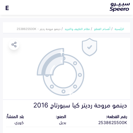
E
الرئيسية
أقسام القطع
نظام التكييف والتبريد
دينمو مروحة رديتر - 253862S500K
دينمو مروحة رديتر كيا سبورتاج 2016
رقم القطعة:
الصنع:
بلد المنشأ:
253862S500K
بديل
كوري