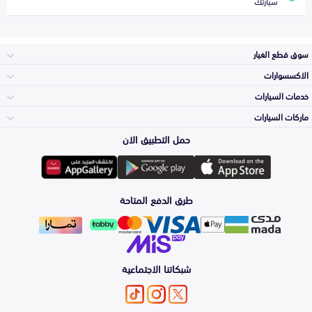
سيارتك
سوق قطع الغيار
الاكسسوارات
الصدامات و الشبوك
خدمات السيارات
والواجهة
الاكسسوارات
ماركات السيارات
الأكثر مبيعاً
حمل التطبيق الان
المكائن، القيرات
تويوتا
وملحقاتها
لوازم الرحلات
صيانة
طرق الدفع المتاحة
الشمعات
هيونداي
والاصطبات (الاضاءة)
اكسسوارات العناية
التلميع والعناية
الفرامل والأقمشة
شبكاتنا الاجتماعية
كيا
الزيوت و السوائل
حماية مقدمة السيارة