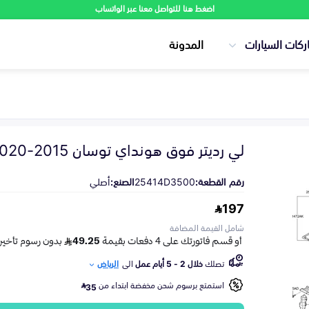
اضغط هنا للتواصل معنا عبر الواتساب
ركات السيارات
المدونة
لي رديتر فوق هونداي توسان 2015-2020
رقم القطعة:
25414D3500
الصنع:
أصلي
197
شامل القيمة المضافة
تصلك
خلال 2 - 5 أيام عمل
الى
الرياض
استمتع برسوم شحن مخفضة ابتداء من
35