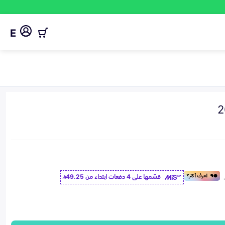
E
قسّمها على 4 دفعات ابتداء من
49.25