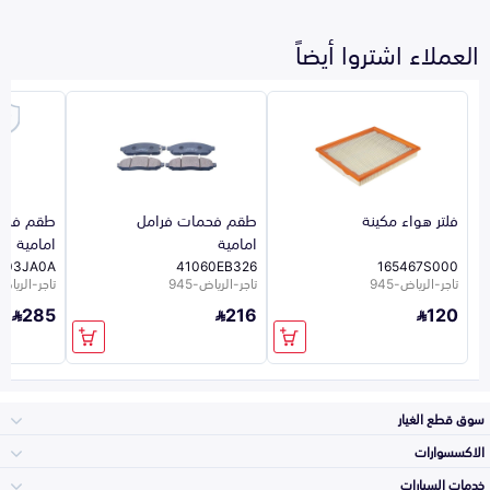
العملاء اشتروا أيضاً
فلتر هواء مكينة
طقم فحمات فرامل
طقم فحم
امامية
امامية
803JA0A
41060EB326
165467S000
تاجر-الرياض-945
تاجر-الرياض-945
تاجر-الرياض-5
285
216
120
سوق قطع الغيار
الاكسسوارات
الصدامات و الشبوك
خدمات السيارات
والواجهة