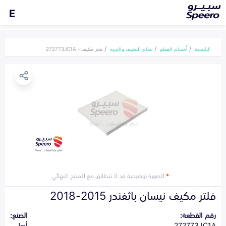
E
الرئيسية
أقسام القطع
نظام التكييف والتبريد
فلتر مكيف - 272773JC1A
*
الصورة توضيحية قد لا تتطابق مع المنتج النهائي
فلتر مكيف نيسان باثفندر 2015-2018
رقم القطعة:
الصنع:
272773JC1A
أصلي