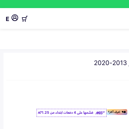
E
قسّمها على 4 دفعات ابتداء من
71.25