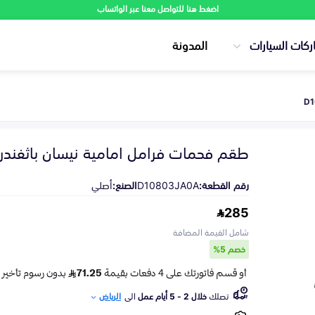
اضغط هنا للتواصل معنا عبر الواتساب
ركات السيارات
المدونة
طقم فحمات فرامل امامية نيسان باثفندر 2013-2020
رقم القطعة:
D10803JA0A
الصنع:
أصلي
285
شامل القيمة المضافة
خصم 5%
تصلك
خلال 2 - 5 أيام عمل
الى
الرياض