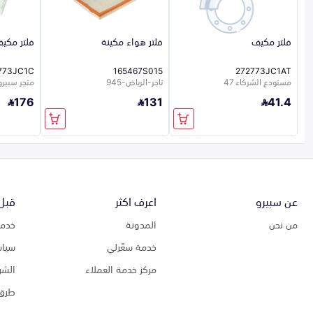
فلتر مكيف
فلتر هواء مكينة
فلتر مكي
773JC1C
165467S015
272773JC1AT
مستودع الشركاء 47
تاجر-الرياض-945
متجر سبيرو
176
131
41.4
عن سبيرو
اعرف اكثر
قبل 
من نحن
المدونة
خدمة
خدمة سعّرلي
سياس
مركز خدمة العملاء
الشر
طرق 