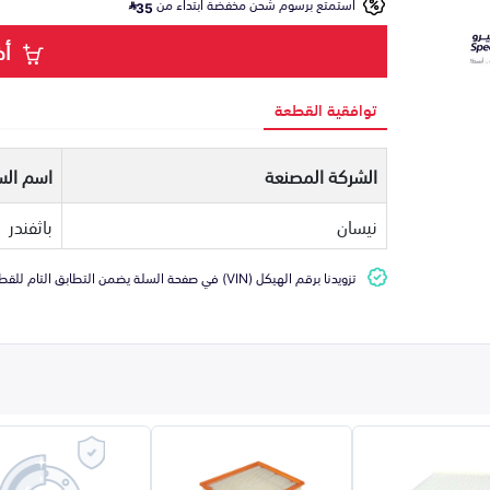
استمتع برسوم شحن مخفضة ابتداء من
35
أض
توافقية القطعة
الشركة المصنعة
اسم الس
نيسان
باثفندر
تزويدنا برقم الهيكل (VIN) في صفحة السلة يضمن التطابق التام للقطعة مع سيارتك