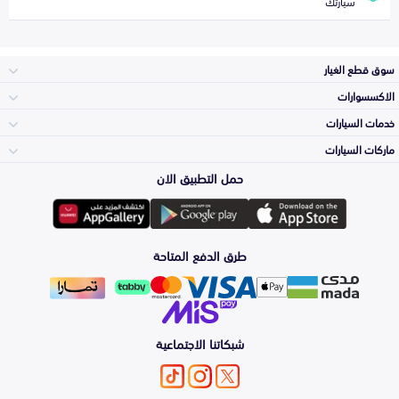
سيارتك
سوق قطع الغيار
الاكسسوارات
الصدامات و الشبوك
خدمات السيارات
والواجهة
الاكسسوارات
ماركات السيارات
الأكثر مبيعاً
حمل التطبيق الان
المكائن، القيرات
تويوتا
وملحقاتها
لوازم الرحلات
صيانة
طرق الدفع المتاحة
الشمعات
هيونداي
والاصطبات (الاضاءة)
اكسسوارات العناية
التلميع والعناية
الفرامل والأقمشة
شبكاتنا الاجتماعية
كيا
الزيوت و السوائل
حماية مقدمة السيارة