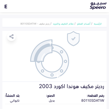
E
الرئيسية
أقسام القطع
نظام التكييف والتبريد
رديتر مكيف - 80110SDATIW
رديتر مكيف هوندا اكورد 2003
رقم القطعة:
الصنع:
بلد المنشأ:
80110SDATIW
بديل
تايواني