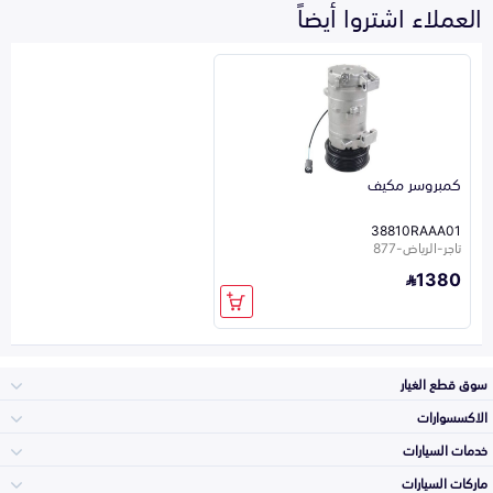
العملاء اشتروا أيضاً
كمبروسر مكيف
38810RAAA01
تاجر-الرياض-877
1380
سوق قطع الغيار
الاكسسوارات
الصدامات و الشبوك
خدمات السيارات
والواجهة
الاكسسوارات
ماركات السيارات