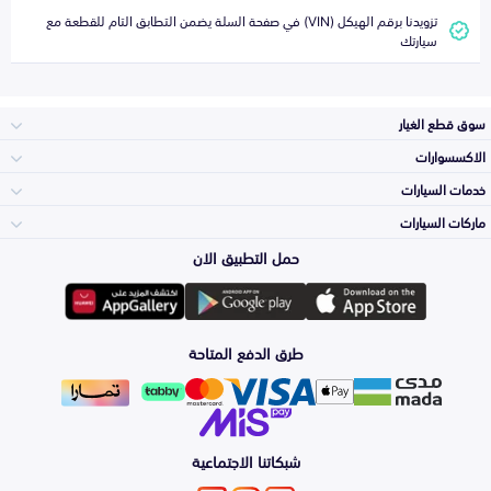
تزويدنا برقم الهيكل (VIN) في صفحة السلة يضمن التطابق التام للقطعة مع
سيارتك
سوق قطع الغيار
الاكسسوارات
الصدامات و الشبوك
خدمات السيارات
والواجهة
الاكسسوارات
ماركات السيارات
الأكثر مبيعاً
حمل التطبيق الان
المكائن، القيرات
Toyota
وملحقاتها
لوازم الرحلات
صيانة
طرق الدفع المتاحة
الشمعات
Hyundai
والاصطبات (الاضاءة)
اكسسوارات العناية
التلميع والعناية
الفرامل والأقمشة
شبكاتنا الاجتماعية
Kia
الزيوت و السوائل