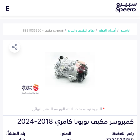
E
الرئيسية
أقسام القطع
نظام التكييف والتبريد
كمبروسر مكيف - 8831033350
*
الصورة توضيحية قد لا تتطابق مع المنتج النهائي
كمبروسر مكيف تويوتا كامري 2018-2024
رقم القطعة:
الصنع:
بلد المنشأ:
8831033350
بديل
ياباني