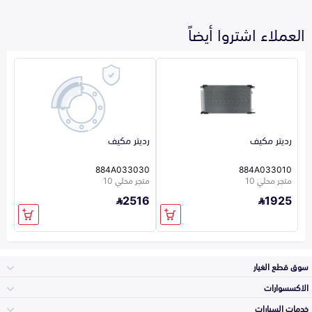
العملاء اشتروا أيضاً
رديتر مكيف
رديتر مكيف
884A033030
884A033010
متجر محلي 10
متجر محلي 10
2516
1925
سوق قطع الغيار
الاكسسوارات
الصدامات و الشبوك
خدمات السيارات
والواجهة