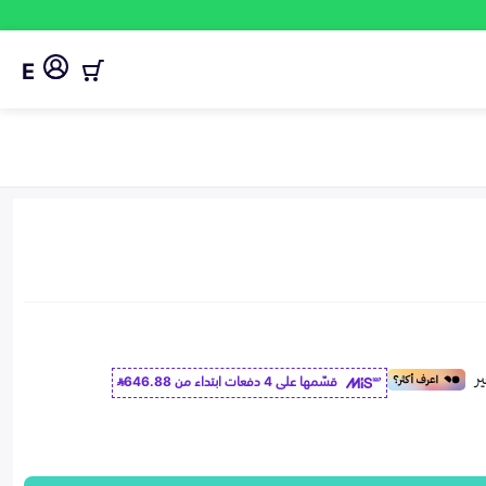
E
قسّمها على 4 دفعات ابتداء من
646.88