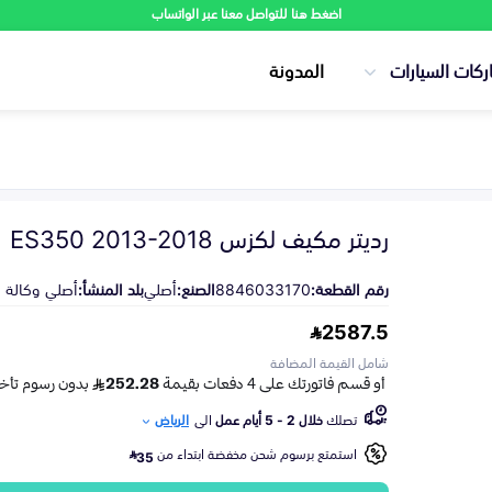
اضغط هنا للتواصل معنا عبر الواتساب
ركات السيارات
المدونة
رديتر مكيف لكزس ES350 2013-2018
رقم القطعة:
8846033170
الصنع:
أصلي
بلد المنشأ:
أصلي وكالة
2587.5
شامل القيمة المضافة
تصلك
خلال 2 - 5 أيام عمل
الى
الرياض
استمتع برسوم شحن مخفضة ابتداء من
35