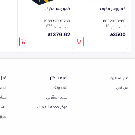
كمبروسر مكيف
كمبروسر مكيف
US8832033260
8832033260
متجر محلي 10
تاجر-الرياض-876
1376.62
3500
عن سبيرو
اعرف اكثر
قبل 
من نحن
المدونة
خدمة
خدمة سعّرلي
سياس
مركز خدمة العملاء
الشر
طرق 