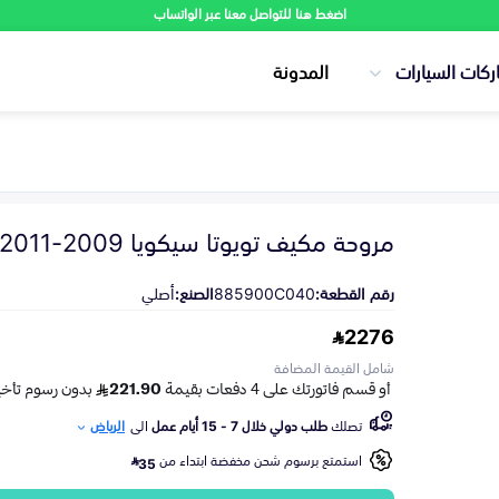
اضغط هنا للتواصل معنا عبر الواتساب
ركات السيارات
المدونة
مروحة مكيف تويوتا سيكويا 2009-2011
رقم القطعة:
885900C040
الصنع:
أصلي
2276
شامل القيمة المضافة
تصلك
طلب دولي خلال 7 - 15 أيام عمل
الى
الرياض
استمتع برسوم شحن مخفضة ابتداء من
35