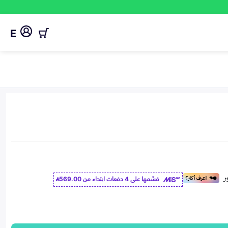
E
قسّمها على 4 دفعات ابتداء من
569.00