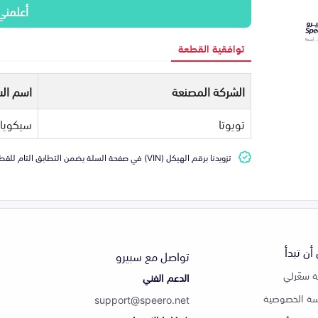
أعلمني
توافقية القطعة
الشركة المصنعة
اسم الس
تويوتا
سيكويا
تزويدنا برقم الهيكل (VIN) في صفحة السلة يضمن التطابق التام للقطعة مع سيارتك
أن تبدأ
تواصل مع سبيرو
 سعّرلي
الدعم الفني
ة الخصوصية
support@speero.net