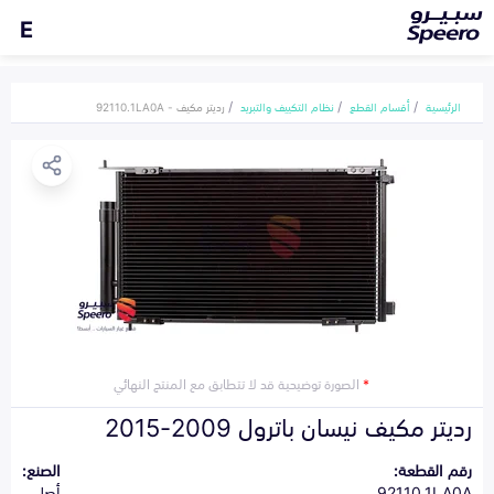
E
الرئيسية
أقسام القطع
نظام التكييف والتبريد
رديتر مكيف - 92110.1LA0A
*
الصورة توضيحية قد لا تتطابق مع المنتج النهائي
رديتر مكيف نيسان باترول 2009-2015
رقم القطعة:
الصنع:
92110.1LA0A
أصلي