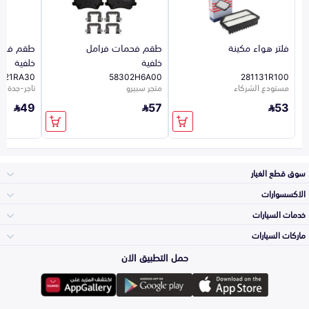
فلتر هواء مكينة
طقم فحمات فرامل
طقم فحم
خلفية
خلفية
021RA30
58302H6A00
281131R100
مستودع الشركاء
متجر سبيرو
تاجر-جدة-923
49
57
53
سوق قطع الغيار
الاكسسوارات
الصدامات و الشبوك
خدمات السيارات
والواجهة
الاكسسوارات
ماركات السيارات
الأكثر مبيعاً
حمل التطبيق الان
المكائن، القيرات
تويوتا
وملحقاتها
لوازم الرحلات
صيانة