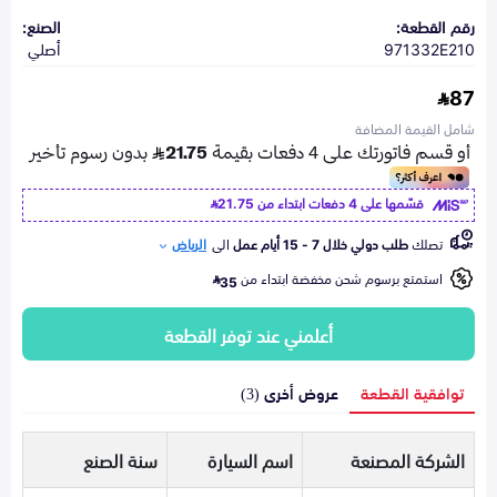
رقم القطعة:
الصنع:
971332E210
أصلي
87
شامل القيمة المضافة
قسّمها على 4 دفعات ابتداء من
21.75
تصلك
طلب دولي خلال 7 - 15 أيام عمل
الى
الرياض
استمتع برسوم شحن مخفضة ابتداء من
35
أعلمني عند توفر القطعة
توافقية القطعة
عروض أخرى (3)
الشركة المصنعة
اسم السيارة
سنة الصنع