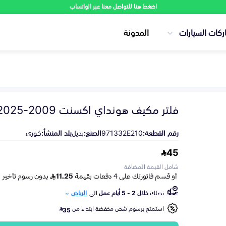
اضغط هنا للتواصل معنا عبر الواتساب
ركات السيارات
المدونة
فلتر مكيف هونداي اكسنت 2009-2025
رقم القطعة:
971332E210
الصنع:
بديل
بلد المنشأ:
كوري
45
شامل القيمة المضافة
تصلك
خلال 2 - 5 أيام عمل
الى
الرياض
استمتع برسوم شحن مخفضة ابتداء من
35