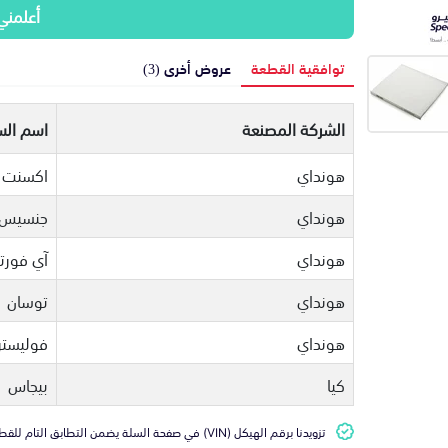
أعلمني
توافقية القطعة
عروض أخرى (3)
الشركة المصنعة
اسم الس
هونداي
اكسنت
هونداي
جنسيس
هونداي
آي فورت
هونداي
توسان
هونداي
فوليستر
كيا
بيجاس
تزويدنا برقم الهيكل (VIN) في صفحة السلة يضمن التطابق التام للقطعة مع سيارتك