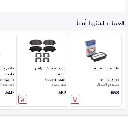
العملاء اشتروا أيضاً
فلتر هواء مكينة
طقم فحمات فرامل
طقم فحم
خلفية
خلفية
021RA30
58302H6A00
281131R100
مستودع الشركاء
متجر سبيرو
تاجر-جدة-923
49
57
53