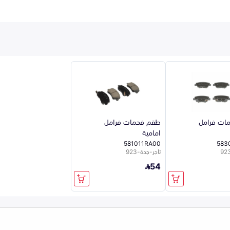
ات فرامل
طقم فحمات فرامل
امامية
581011RA00
583
تاجر-جدة-923
54