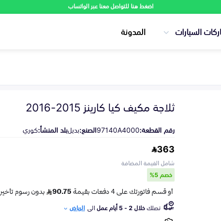
اضغط هنا للتواصل معنا عبر الواتساب
ركات السيارات
المدونة
ثلاجة مكيف كيا كارينز 2015-2016
رقم القطعة:
97140A4000
الصنع:
بديل
بلد المنشأ:
كوري
363
شامل القيمة المضافة
خصم 5%
تصلك
خلال 2 - 5 أيام عمل
الى
الرياض