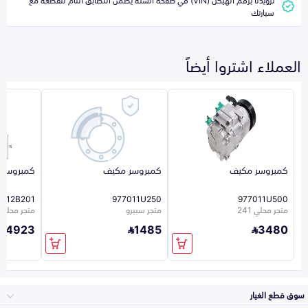
سيارتك
العملاء اشتروا أيضاً
كمبروسر مكيف
كمبروسر مكيف
كمبروسر 
7012B201
977011U250
977011U500
متجر محلي 241
متجر سبيرو
متجر محلي 241
4923
1485
3480
سوق قطع الغيار