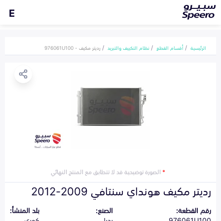
E
الرئيسية
أقسام القطع
نظام التكييف والتبريد
رديتر مكيف - 976061U100
*
الصورة توضيحية قد لا تتطابق مع المنتج النهائي
رديتر مكيف هونداي سنتافي 2009-2012
رقم القطعة:
الصنع:
بلد المنشأ:
976061U100
بديل
كوري