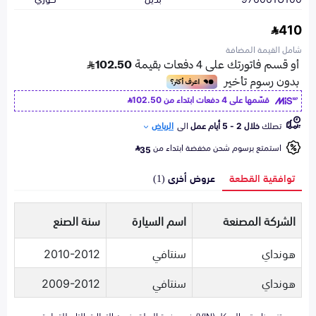
410
شامل القيمة المضافة
قسّمها على 4 دفعات ابتداء من
102.50
تصلك
خلال 2 - 5 أيام عمل
الى
الرياض
استمتع برسوم شحن مخفضة ابتداء من
35
توافقية القطعة
عروض أخرى (1)
الشركة المصنعة
اسم السيارة
سنة الصنع
هونداي
سنتافي
2010-2012
هونداي
سنتافي
2009-2012
تزويدنا برقم الهيكل (VIN) في صفحة السلة يضمن التطابق التام للقطعة مع