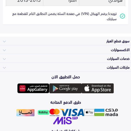
تزويدنا برقم الهيكل (VIN) في صفحة السلة يضمن التطابق التام للقطعة مع
سيارتك
سوق قطع الغيار
الاكسسوارات
الصدامات و الشبوك
خدمات السيارات
والواجهة
الاكسسوارات
ماركات السيارات
الأكثر مبيعاً
حمل التطبيق الان
المكائن، القيرات
تويوتا
وملحقاتها
لوازم الرحلات
صيانة
طرق الدفع المتاحة
الشمعات
هيونداي
والاصطبات (الاضاءة)
اكسسوارات العناية
التلميع والعناية
الفرامل والأقمشة
شبكاتنا الاجتماعية
كيا