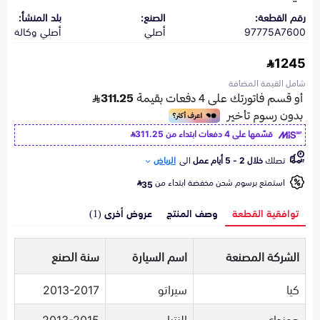
رقم القطعة:
الصنع:
بلد المنشأ:
97775A7600
أصلي
أصلي وكالة
1245
شامل القيمة المضافة
قسّمها على 4 دفعات ابتداء من
311.25
تصلك
خلال 2 - 5 أيام عمل
الى
الرياض
استمتع برسوم شحن مخفضة ابتداء من
35
توافقية القطعة
وصف المنتج
عروض أخرى (1)
الشركة المصنعة
اسم السيارة
سنة الصنع
كيا
سيراتو
2013-2017
هونداي
النترا
2013-2015