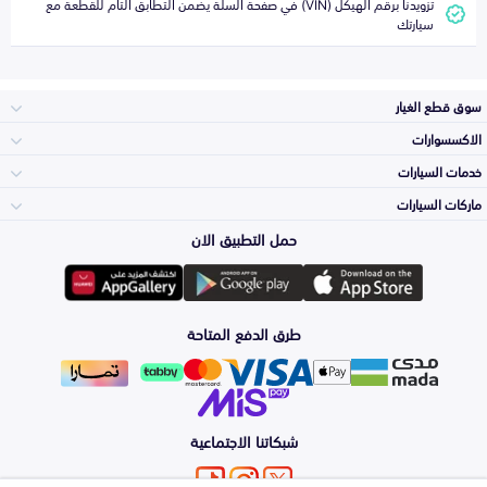
تزويدنا برقم الهيكل (VIN) في صفحة السلة يضمن التطابق التام للقطعة مع
سيارتك
سوق قطع الغيار
الاكسسوارات
الصدامات و الشبوك
خدمات السيارات
والواجهة
الاكسسوارات
ماركات السيارات
الأكثر مبيعاً
حمل التطبيق الان
المكائن، القيرات
تويوتا
وملحقاتها
لوازم الرحلات
صيانة
طرق الدفع المتاحة
الشمعات
هيونداي
والاصطبات (الاضاءة)
اكسسوارات العناية
التلميع والعناية
الفرامل والأقمشة
شبكاتنا الاجتماعية
كيا
الزيوت و السوائل