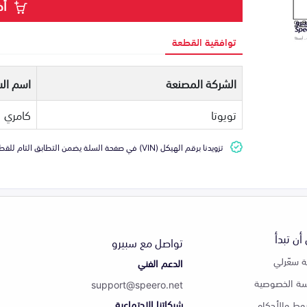
أض
توافقية القطعة
الشركة المصنعة
اسم الس
تويوتا
كامري
تزويدنا برقم الهيكل (VIN) في صفحة السلة يضمن التطابق التام للقطعة مع سيارتك
أن تبدأ
تواصل مع سبيرو
 سعّرلي
الدعم الفني
ة الخصوصية
support@speero.net
شبكاتنا الاجتماعية
وط والأحكام