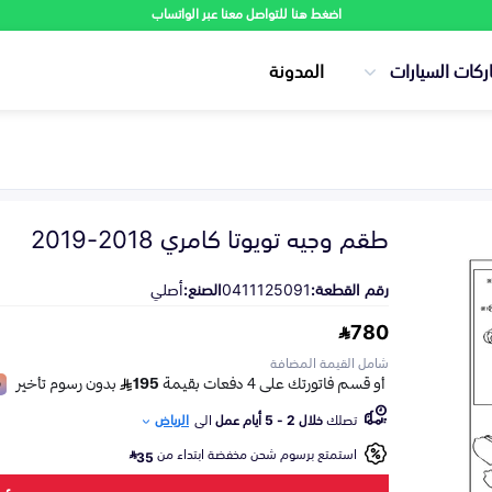
اضغط هنا للتواصل معنا عبر الواتساب
ركات السيارات
المدونة
طقم وجيه تويوتا كامري 2018-2019
رقم القطعة:
0411125091
الصنع:
أصلي
780
شامل القيمة المضافة
تصلك
خلال 2 - 5 أيام عمل
الى
الرياض
استمتع برسوم شحن مخفضة ابتداء من
35