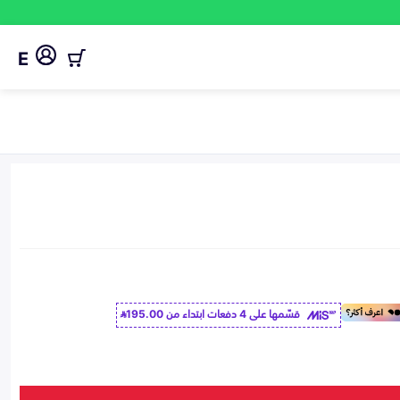
E
قسّمها على 4 دفعات ابتداء من
195.00