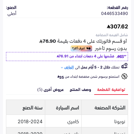
رقم القطعة:
الصنع:
0446533490
أصلي
307.62
شامل القيمة المضافة
قسّمها على 4 دفعات ابتداء من
76.91
تصلك
خلال 2 - 5 أيام عمل
الى
الرياض
استمتع برسوم شحن مخفضة ابتداء من
35
توافقية القطعة
وصف المنتج
عروض أخرى (5)
الشركة المصنعة
اسم السيارة
سنة الصنع
تويوتا
كامري
2018-2024
تويوتا
راف فور
2018-2020