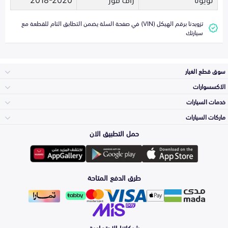
تزويدنا برقم الهيكل (VIN) في صفحة السلة يضمن التطابق التام للقطعة مع
سيارتك
سوق قطع الغيار
الاكسسوارات
الصدامات و الشبوك
خدمات السيارات
والواجهة
الاكسسوارات
ماركات السيارات
الأكثر مبيعاً
حمل التطبيق الان
المكائن، القيرات
تويوتا
وملحقاتها
لوازم الرحلات
صيانة
طرق الدفع المتاحة
الشمعات
هيونداي
والاصطبات (الاضاءة)
اكسسوارات العناية
التلميع والعناية
الفرامل والأقمشة
شبكاتنا الاجتماعية
كيا