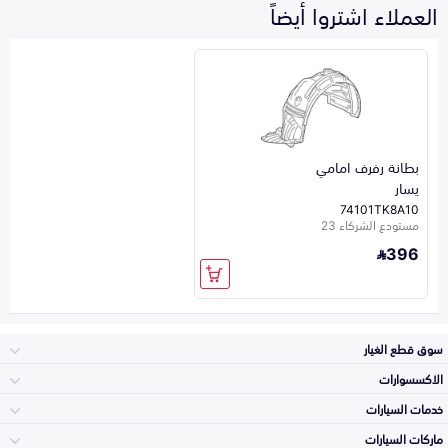
العملاء اشتروا أيضاً
بطانة رفرف امامي
يسار
74101TK8A10
مستودع الشركاء 23
396
سوق قطع الغيار
الاكسسوارات
الصدامات و الشبوك
خدمات السيارات
والواجهة
الاكسسوارات
ماركات السيارات