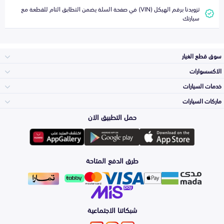
تزويدنا برقم الهيكل (VIN) في صفحة السلة يضمن التطابق التام للقطعة مع
سيارتك
سوق قطع الغيار
الاكسسوارات
الصدامات و الشبوك
خدمات السيارات
والواجهة
الاكسسوارات
ماركات السيارات
الأكثر مبيعاً
حمل التطبيق الان
المكائن، القيرات
تويوتا
وملحقاتها
لوازم الرحلات
صيانة
طرق الدفع المتاحة
الشمعات
هيونداي
والاصطبات (الاضاءة)
اكسسوارات العناية
التلميع والعناية
الفرامل والأقمشة
شبكاتنا الاجتماعية
كيا
الزيوت و السوائل