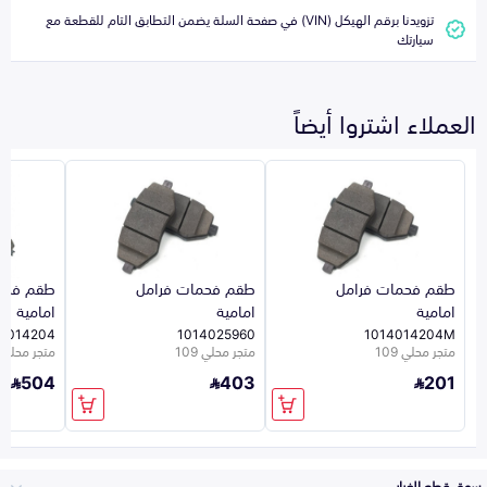
تزويدنا برقم الهيكل (VIN) في صفحة السلة يضمن التطابق التام للقطعة مع
سيارتك
العملاء اشتروا أيضاً
طقم فحمات فرامل
طقم فحمات فرامل
طقم فحم
امامية
امامية
امامية
4014204
1014025960
1014014204M
متجر محلي 109
متجر محلي 109
متجر محلي 26
504
403
201
سوق قطع الغيار