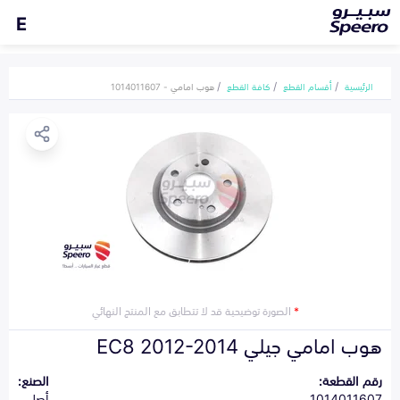
E
الرئيسية
أقسام القطع
كافة القطع
هوب امامي - 1014011607
*
الصورة توضيحية قد لا تتطابق مع المنتج النهائي
هوب امامي جيلي EC8 2012-2014
رقم القطعة:
الصنع:
1014011607
أصلي