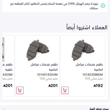
تزويدنا برقم الهيكل (VIN) في صفحة السلة يضمن التطابق التام للقطعة مع
سيارتك
العملاء اشتروا أيضاً
طقم فحمات فرامل
طقم فحمات فرامل
طقم فحم
امامية
امامية
خلفية
014205M
1014014204M
1014025960M
متجر محلي 109
متجر محلي 109
متجر محلي 109
201
201
192
سوق قطع الغيار