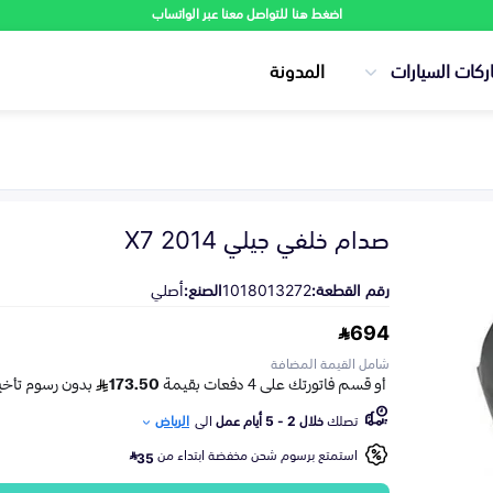
اضغط هنا للتواصل معنا عبر الواتساب
ركات السيارات
المدونة
صدام خلفي جيلي X7 2014
رقم القطعة:
1018013272
الصنع:
أصلي
694
شامل القيمة المضافة
تصلك
خلال 2 - 5 أيام عمل
الى
الرياض
استمتع برسوم شحن مخفضة ابتداء من
35